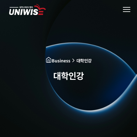
About Us
Business
Business
대학인강
Vision
대학인강
Recruit
AI