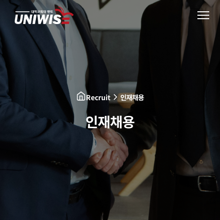
About Us
Business
Recruit
인재채용
Vision
인재채용
Recruit
AI